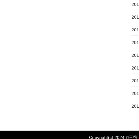
20
20
20
20
20
20
20
20
20
Copyright(c) 2024 ©
三宿