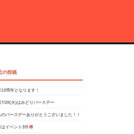
近の投稿
月19周年となります！
7/28(火)はみどりバースデー
ろのバースデーありがとうございました！！
月はイベント3件