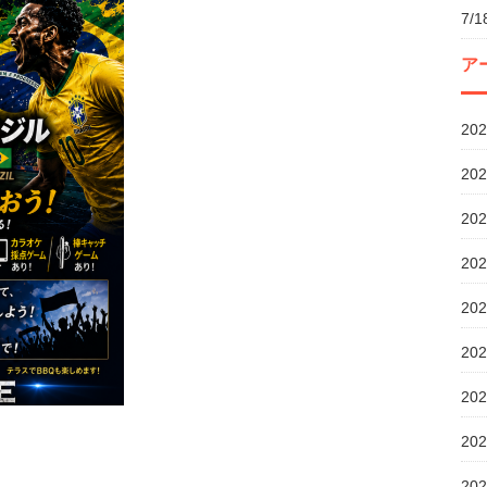
7/
ア
20
20
20
20
20
20
20
20
20