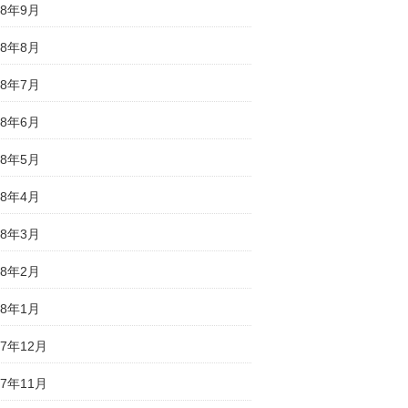
18年9月
18年8月
18年7月
18年6月
18年5月
18年4月
18年3月
18年2月
18年1月
17年12月
17年11月