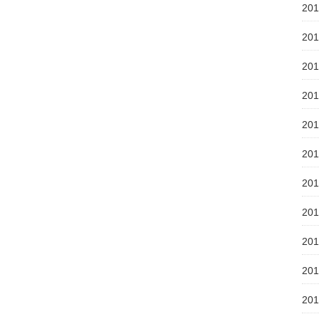
20
20
20
20
20
20
20
20
20
20
20