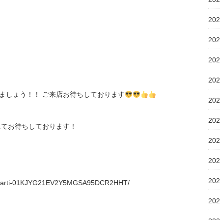
20
20
20
20
戦致しましょう！！ ご来店お待ちしております
20
20
たにてお待ちしております！
20
20
20
ticle/arti-01KJYG21EV2Y5MGSA95DCR2HHT/⁡
20