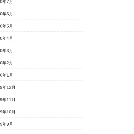
20年7月
20年6月
20年5月
20年4月
20年3月
20年2月
20年1月
19年12月
19年11月
19年10月
19年9月