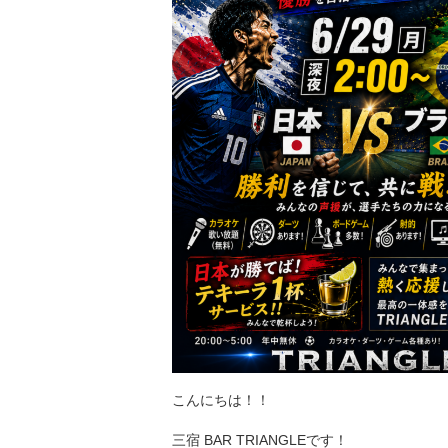
こんにちは！！
三宿 BAR TRIANGLEです！ ⁡