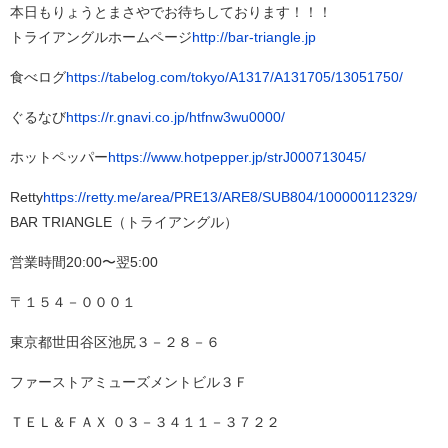
本日もりょうとまさやでお待ちしております！！！
トライアングルホームページ
http://bar-triangle.jp
食べログ
https://tabelog.com/tokyo/A1317/A131705/13051750/
ぐるなび
https://r.gnavi.co.jp/htfnw3wu0000/
ホットペッパー
https://www.hotpepper.jp/strJ000713045/
Retty
https://retty.me/area/PRE13/ARE8/SUB804/100000112329/
BAR TRIANGLE（トライアングル）
営業時間20:00〜翌5:00
〒１５４－０００１
東京都世田谷区池尻３－２８－６
ファーストアミューズメントビル３Ｆ
ＴＥＬ＆ＦＡＸ ０３－３４１１－３７２２