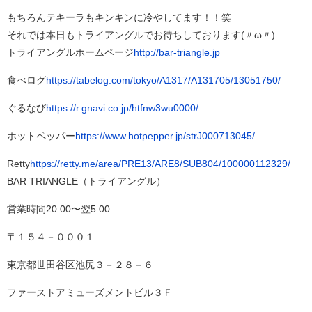
もちろんテキーラもキンキンに冷やしてます！！笑
それでは本日もトライアングルでお待ちしております(〃ω〃)
トライアングルホームページ
http://bar-triangle.jp
食べログ
https://tabelog.com/tokyo/A1317/A131705/13051750/
ぐるなび
https://r.gnavi.co.jp/htfnw3wu0000/
ホットペッパー
https://www.hotpepper.jp/strJ000713045/
Retty
https://retty.me/area/PRE13/ARE8/SUB804/100000112329/
BAR TRIANGLE（トライアングル）
営業時間20:00〜翌5:00
〒１５４－０００１
東京都世田谷区池尻３－２８－６
ファーストアミューズメントビル３Ｆ