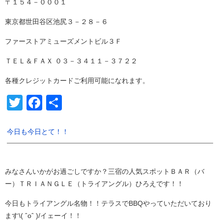
〒１５４－０００１
東京都世田谷区池尻３－２８－６
ファーストアミューズメントビル３Ｆ
ＴＥＬ＆ＦＡＸ ０３－３４１１－３７２２
各種クレジットカードご利用可能になれます。
Twitter
Facebook
共
有
今日も今日とて！！
みなさんいかがお過ごしですか？三宿の人気スポットＢＡＲ（バ
ー）ＴＲＩＡＮＧＬＥ（トライアングル）ひろえです！！
今日もトライアングル名物！！テラスでBBQやっていただいており
ます\( ˆoˆ )/イェーイ！！