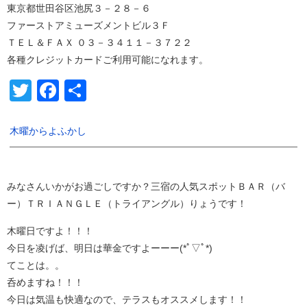
東京都世田谷区池尻３－２８－６
ファーストアミューズメントビル３Ｆ
ＴＥＬ＆ＦＡＸ ０３－３４１１－３７２２
各種クレジットカードご利用可能になれます。
Twitter
Facebook
共
有
木曜からよふかし
みなさんいかがお過ごしですか？三宿の人気スポットＢＡＲ（バ
ー）ＴＲＩＡＮＧＬＥ（トライアングル）りょうです！
木曜日ですよ！！！
今日を凌げば、明日は華金ですよーーー(*ﾟ▽ﾟ*)
てことは。。
呑めますね！！！
今日は気温も快適なので、テラスもオススメします！！