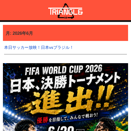
コ
ン
テ
ン
三宿・三軒茶屋で貸切BBQも可能なBAR TRIANGLE
三宿・三軒茶屋A5ランクの貸切BBQも可能なBAR TRIANGLE(バー・
ツ
トライアングル)
月:
2026年6月
へ
ス
キ
本日サッカー放映！日本vsブラジル！
ッ
プ