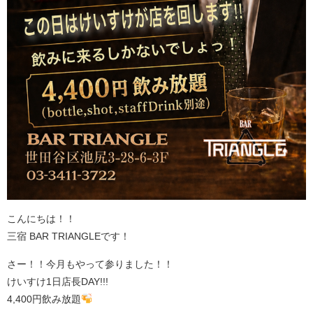
こんにちは！！
三宿 BAR TRIANGLEです！
⁡さー！！今月もやって参りました！！
けいすけ1日店長DAY!!!
4,400円飲み放題