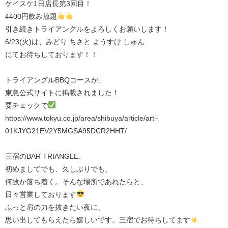
ケイスケ1日店長第3回目！
4400円飲み放題
引き続きトライアングルをよろしくお願いします！
6/23(火)は、みどり ちさと ようすけ しゅん
にてお待ちしております！！
トライアングルBBQコースが、
東急公式サイトに掲載されました！
要チェックで
https://www.tokyu.co.jp/area/shibuya/article/arti-
01KJYG21EV2Y5MGSA95DCR2HHT/⁡
三宿のBAR TRIANGLE、
初めましてでも、久しぶりでも、
何故か落ち着く。そんな場所であれたらと、
日々営業しております
ふっと肩の力を抜きたい夜に、
思い出してもらえたら嬉しいです。三宿でお待ちしてます