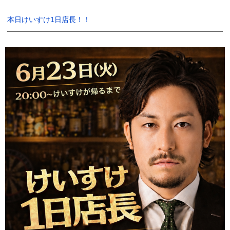
有
本日けいすけ1日店長！！