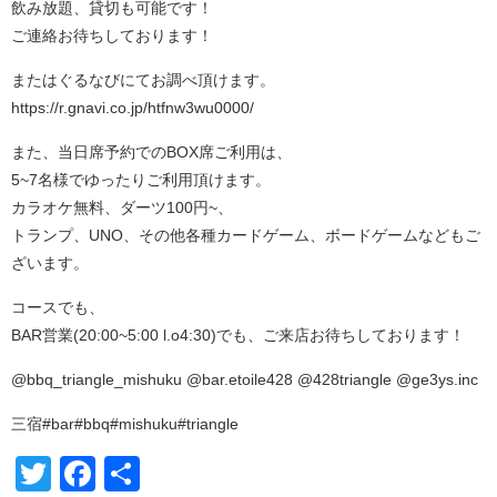
飲み放題、貸切も可能です！
ご連絡お待ちしております！
またはぐるなびにてお調べ頂けます。
https://r.gnavi.co.jp/htfnw3wu0000/
また、当日席予約でのBOX席ご利用は、
5~7名様でゆったりご利用頂けます。
カラオケ無料、ダーツ100円~、
トランプ、UNO、その他各種カードゲーム、ボードゲームなどもご
ざいます。
コースでも、
BAR営業(20:00~5:00 l.o4:30)でも、ご来店お待ちしております！
@bbq_triangle_mishuku @bar.etoile428 @428triangle @ge3ys.inc
三宿#bar#bbq#mishuku#triangle
Twitter
Facebook
共