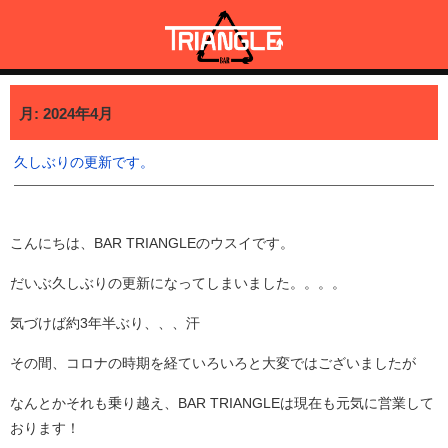
コ
ン
テ
ン
三宿・三軒茶屋で貸切BBQも可能なBAR TRIANGLE
三宿・三軒茶屋A5ランクの貸切BBQも可能なBAR TRIANGLE(バー・
ツ
トライアングル)
月:
2024年4月
へ
ス
キ
久しぶりの更新です。
ッ
プ
こんにちは、BAR TRIANGLEのウスイです。
だいぶ久しぶりの更新になってしまいました。。。。
気づけば約3年半ぶり、、、汗
その間、コロナの時期を経ていろいろと大変ではございましたが
なんとかそれも乗り越え、BAR TRIANGLEは現在も元気に営業して
おります！