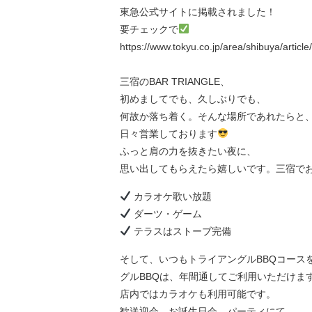
東急公式サイトに掲載されました！
要チェックで
https://www.tokyu.co.jp/area/shibuya/ar
三宿のBAR TRIANGLE、
初めましてでも、久しぶりでも、
何故か落ち着く。そんな場所であれたらと
日々営業しております
ふっと肩の力を抜きたい夜に、
思い出してもらえたら嬉しいです。三宿で
カラオケ歌い放題
ダーツ・ゲーム
テラスはストーブ完備
そして、いつもトライアングルBBQコース
グルBBQは、年間通してご利用いただけま
店内ではカラオケも利用可能です。
歓送迎会、お誕生日会、パーティにて、