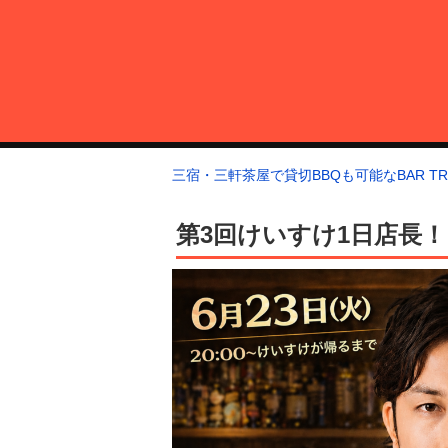
コ
ン
テ
ン
ツ
へ
三宿・三軒茶屋で貸切BBQも可能なBAR TRIANGLE
三宿・三軒茶屋A5ランクの貸切BBQも可能なBAR TRIANGLE(バー・
ス
三宿・三軒茶屋で貸切BBQも可能なBAR TRI
キ
ッ
第3回けいすけ1日店長！
プ