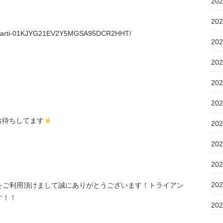
20
20
ticle/arti-01KJYG21EV2Y5MGSA95DCR2HHT/⁡
20
20
20
、
20
お待ちしてます
20
20
20
20
をご利用頂けまして誠にありがとうございます！トライアン
す！！
20