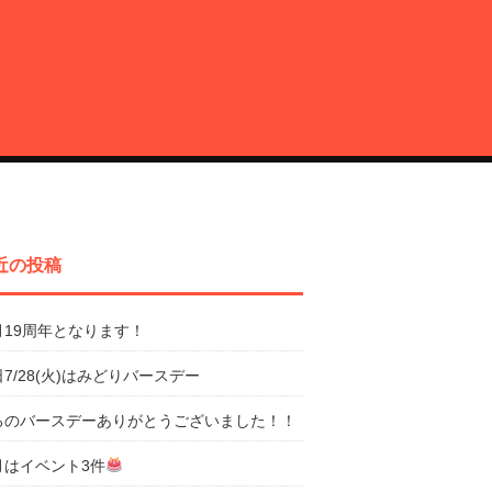
近の投稿
月19周年となります！
7/28(火)はみどりバースデー
ろのバースデーありがとうございました！！
月はイベント3件