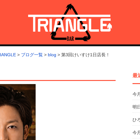
トライアングル)
ANGLE
>
ブログ一覧
>
blog
>
第3回けいすけ1日店長！
最
今
明日
ひ
今