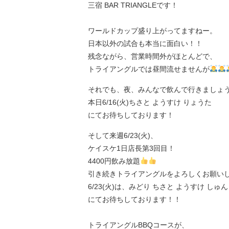
三宿 BAR TRIANGLEです！
ワールドカップ盛り上がってますねー。
日本以外の試合も本当に面白い！！
残念ながら、営業時間外がほとんどで、
トライアングルでは昼間流せませんが
それでも、夜、みんなで飲んで行きましょ
本日6/16(火)ちさと ようすけ りょうた
にてお待ちしております！
そして来週6/23(火)、
ケイスケ1日店長第3回目！
4400円飲み放題
引き続きトライアングルをよろしくお願い
6/23(火)は、みどり ちさと ようすけ しゅん
にてお待ちしております！！
トライアングルBBQコースが、