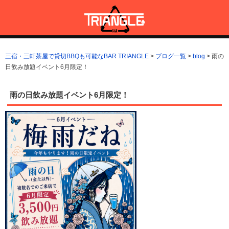
コ
ン
テ
ン
三宿・三軒茶屋で貸切BBQも可能なBAR TRIANGLE
三宿・三軒茶屋A5ランクの貸切BBQも可能なBAR TRIANGLE(バー・
ツ
トライアングル)
三宿・三軒茶屋で貸切BBQも可能なBAR TRIANGLE
>
ブログ一覧
>
blog
>
雨の
へ
日飲み放題イベント6月限定！
ス
キ
ッ
雨の日飲み放題イベント6月限定！
プ