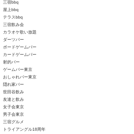
三宿bbq
屋上bbq
テラスbbq
三宿飲み会
カラオケ歌い放題
ダーツバー
ボードゲームバー
カードゲームバー
射的バー
ゲームバー東京
おしゃれバー東京
隠れ家バー
世田谷飲み
友達と飲み
女子会東京
男子会東京
三宿グルメ
トライアングル18周年