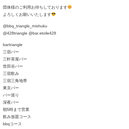
団体様のご利用お待ちしております
よろしくお願いいたします
@bbq_triangle_mishuku
@428triangle @bar.etoile428
bartriangle
三宿バー
三軒茶屋バー
世田谷バー
三宿飲み
三宿三角地帯
東京バー
バー巡り
深夜バー
朝5時まで営業
飲み放題コース
bbqコース