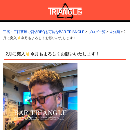
コ
ン
テ
ン
三宿・三軒茶屋で貸切BBQも可能なBAR TRIANGLE
三宿・三軒茶屋A5ランクの貸切BBQも可能なBAR TRIANGLE(バー・
ツ
トライアングル)
三宿・三軒茶屋で貸切BBQも可能なBAR TRIANGLE
>
ブログ一覧
>
未分類
>
2
へ
月に突入
今月もよろしくお願いいたします！
ス
キ
ッ
2月に突入
今月もよろしくお願いいたします！
プ