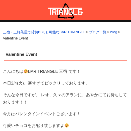
コ
ン
テ
ン
三宿・三軒茶屋で貸切BBQも可能なBAR TRIANGLE
三宿・三軒茶屋A5ランクの貸切BBQも可能なBAR TRIANGLE(バー・
ツ
トライアングル)
三宿・三軒茶屋で貸切BBQも可能なBAR TRIANGLE
>
ブログ一覧
>
blog
>
へ
Valentine Event
ス
キ
ッ
Valentine Event
プ
こんにちは
BAR TRIANGLE 三宿 です！
本日2/4(火)、寒すぎてビックリしております。
そんな今日ですが、 レオ、久々のアランに、あやかにてお待ちして
おります！！
今月はバレンタインイベントございます！
可愛いチョコをお配り致しますよ