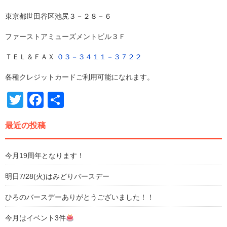
東京都世田谷区池尻３－２８－６
ファーストアミューズメントビル３Ｆ
ＴＥＬ＆ＦＡＸ
０３－３４１１－３７２２
各種クレジットカードご利用可能になれます。
Twitter
Facebook
共
有
最近の投稿
今月19周年となります！
明日7/28(火)はみどりバースデー
ひろのバースデーありがとうございました！！
今月はイベント3件