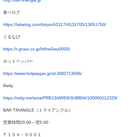
http://bar-triangle.jp
食べログ
https://tabelog.com/tokyo/A1317/A131705/13051750/
ぐるなび
https://r.gnavi.co.jp/htfnw3wu0000/
ホットペッパー
https://www.hotpepper.jp/strJ000713045/
Retty
https://retty.me/area/PRE13/ARE8/SUB804/100000112329/
BAR TRIANGLE（トライアングル）
営業時間20:00～翌5:00
〒１５４－０００１