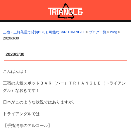
コ
ン
テ
ン
三宿・三軒茶屋で貸切BBQも可能なBAR TRIANGLE
三宿・三軒茶屋A5ランクの貸切BBQも可能なBAR TRIANGLE(バー・
ツ
トライアングル)
三宿・三軒茶屋で貸切BBQも可能なBAR TRIANGLE
>
ブログ一覧
>
blog
>
へ
2020/3/30
ス
キ
ッ
2020/3/30
プ
こんばんは！
三宿の人気スポットＢＡＲ（バー）ＴＲＩＡＮＧＬＥ（トライアン
グル）なおきです！
日本がこのような状況ではありますが、
トライアングルでは
【手指消毒のアルコール】