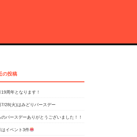
近の投稿
月19周年となります！
7/28(火)はみどりバースデー
ろのバースデーありがとうございました！！
月はイベント3件