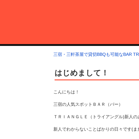
コ
ン
テ
ン
ツ
へ
三宿・三軒茶屋で貸切BBQも可能なBAR TRIANGLE
三宿・三軒茶屋A5ランクの貸切BBQも可能なBAR TRIANGLE(バー・
ス
三宿・三軒茶屋で貸切BBQも可能なBAR TRI
キ
ッ
はじめまして！
プ
こんにちは！
三宿の人気スポットＢＡＲ（バー）
ＴＲＩＡＮＧＬＥ（トライアングル)新人の
新人でわからないことばかりの日々です(まだ