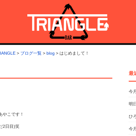
トライアングル)
ANGLE
>
ブログ一覧
>
blog
>
はじめまして！
最
今
明日
あやこです！
ひ
2日目)笑
今