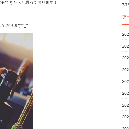
共有できたらと思っております！
7/
ア
ております^_^
20
20
20
20
20
20
20
20
20