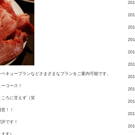
20
20
20
20
20
20
ーベキュープランなどさまざまなプランをご案内可能です。
20
ューコース！
20
ところに甘えず（笑
20
用意！！
20
好評です！
20
ます♪