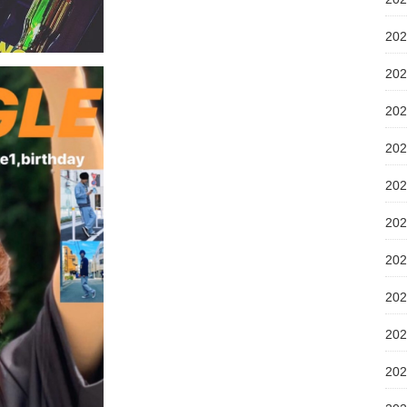
20
20
20
20
20
20
20
20
20
20