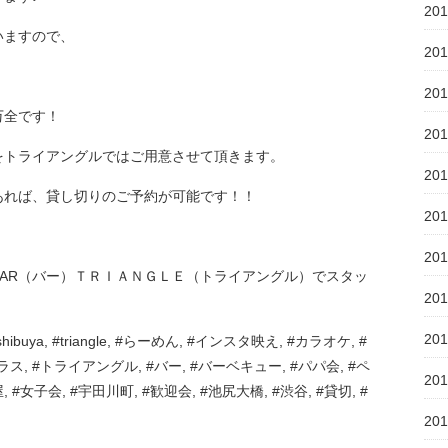
20
いますので、
20
20
万全です！
20
をトライアングルではご用意させて頂きます。
20
あれば、貸し切りのご予約が可能です！！
20
20
AR（バー）ＴＲＩＡＮＧＬＥ（トライアングル）でスタッ
20
20
BQ, #shibuya, #triangle, #らーめん, #インスタ映え, #カラオケ, #
ス, #トライアングル, #バー, #バーベキュー, #パパ会, #ペ
20
, #女子会, #宇田川町, #歓迎会, #池尻大橋, #渋谷, #貸切, #
20