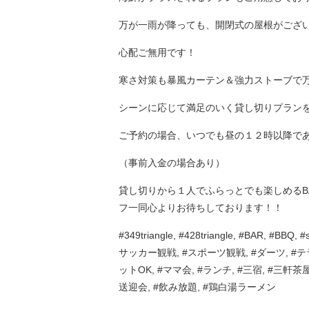
万が一雨が降っても、開閉式の屋根がござ
心配ご無用です！
寒さ対策も暴風カーテン＆強力ストーブで
シーンに応じて満足のいく貸し切りプラン
ご予約の場合、いつでも昼の１２時以降で
（事前入金の場合あり）
貸し切りから１人でふらっとでも楽しめるB
フ一同心よりお待ちしております！！
#349triangle, #428triangle, #BAR, #B
サッカー観戦, #スポーツ観戦, #ダーツ, #テラ
ットOK, #ママ会, #ランチ, #三宿, #三軒茶屋
送迎会, #飲み放題, #鶏白湯ラーメン