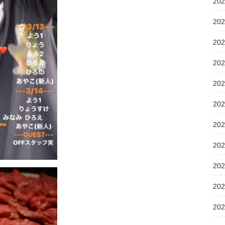
20
20
20
20
20
20
20
20
20
20
20