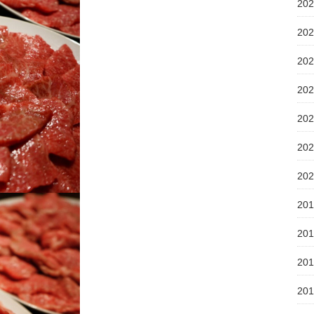
20
20
20
20
20
20
20
20
20
20
20