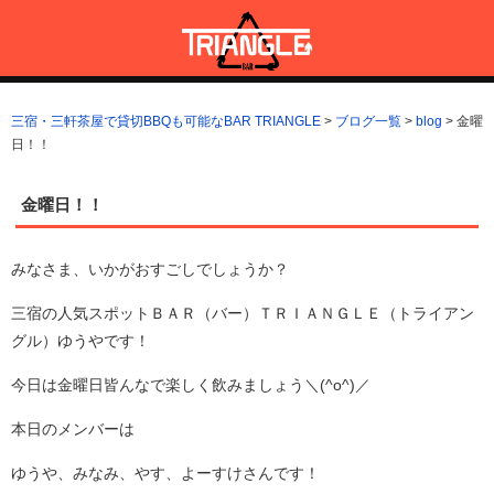
コ
ン
テ
ン
三宿・三軒茶屋で貸切BBQも可能なBAR TRIANGLE
三宿・三軒茶屋A5ランクの貸切BBQも可能なBAR TRIANGLE(バー・
ツ
トライアングル)
三宿・三軒茶屋で貸切BBQも可能なBAR TRIANGLE
>
ブログ一覧
>
blog
>
金曜
へ
日！！
ス
キ
ッ
金曜日！！
プ
みなさま、いかがおすごしでしょうか？
三宿の人気スポットＢＡＲ（バー）ＴＲＩＡＮＧＬＥ（トライアン
グル）ゆうやです！
今日は金曜日皆んなで楽しく飲みましょう＼(^o^)／
本日のメンバーは
ゆうや、みなみ、やす、よーすけさんです！