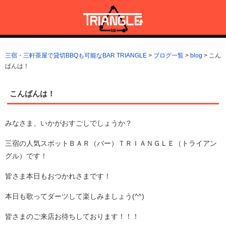
コ
ン
テ
ン
三宿・三軒茶屋で貸切BBQも可能なBAR TRIANGLE
三宿・三軒茶屋A5ランクの貸切BBQも可能なBAR TRIANGLE(バー・
ツ
トライアングル)
三宿・三軒茶屋で貸切BBQも可能なBAR TRIANGLE
>
ブログ一覧
>
blog
>
こん
へ
ばんは！
ス
キ
ッ
こんばんは！
プ
みなさま、いかがおすごしでしょうか？
三宿の人気スポットＢＡＲ（バー）ＴＲＩＡＮＧＬＥ（トライアン
グル）です！
皆さま本日もおつかれさまです！
本日も歌ってダーツして楽しみましょう(^^)
皆さまのご来店お待ちしております！！！