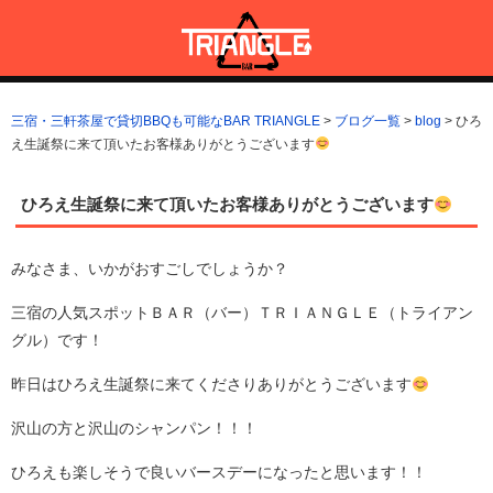
コ
ン
テ
ン
三宿・三軒茶屋で貸切BBQも可能なBAR TRIANGLE
三宿・三軒茶屋A5ランクの貸切BBQも可能なBAR TRIANGLE(バー・
ツ
トライアングル)
三宿・三軒茶屋で貸切BBQも可能なBAR TRIANGLE
>
ブログ一覧
>
blog
>
ひろ
へ
え生誕祭に来て頂いたお客様ありがとうございます
ス
キ
ッ
ひろえ生誕祭に来て頂いたお客様ありがとうございます
プ
みなさま、いかがおすごしでしょうか？
三宿の人気スポットＢＡＲ（バー）ＴＲＩＡＮＧＬＥ（トライアン
グル）です！
昨日はひろえ生誕祭に来てくださりありがとうございます
沢山の方と沢山のシャンパン！！！
ひろえも楽しそうで良いバースデーになったと思います！！