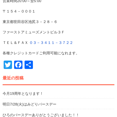
営業時間20:00～翌5:00
〒１５４－０００１
東京都世田谷区池尻３－２８－６
ファーストアミューズメントビル３Ｆ
ＴＥＬ＆ＦＡＸ
０３－３４１１－３７２２
各種クレジットカードご利用可能になれます。
Twitter
Facebook
共
有
最近の投稿
今月19周年となります！
明日7/28(火)はみどりバースデー
ひろのバースデーありがとうございました！！