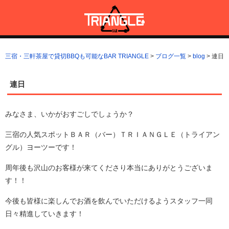
コ
ン
テ
ン
三宿・三軒茶屋で貸切BBQも可能なBAR TRIANGLE
三宿・三軒茶屋A5ランクの貸切BBQも可能なBAR TRIANGLE(バー・
ツ
トライアングル)
三宿・三軒茶屋で貸切BBQも可能なBAR TRIANGLE
>
ブログ一覧
>
blog
>
連日
へ
ス
キ
連日
ッ
プ
みなさま、いかがおすごしでしょうか？
三宿の人気スポットＢＡＲ（バー）ＴＲＩＡＮＧＬＥ（トライアン
グル）ヨーツーです！
周年後も沢山のお客様が来てくださり本当にありがとうございま
す！！
今後も皆様に楽しんでお酒を飲んでいただけるようスタッフ一同
日々精進していきます！