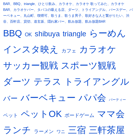
BAR、BBQ、triangle、ひとり飲み、カラオケ、カラオケ 歌ってみた、カラオケ
BAR、カラオケバー、タバコの吸える店、ダーツ、トライアングル、バースデー、バ
ーベキュー、丸山町、喫煙可、歌うま、歌うま男子、歌好きな人と繋がりたい、渋
谷、百軒店、貸切、道玄坂、隠れ家バー、飲み放題、飲み放題BAR
BBQ
らーめん
shibuya
triangle
OK
カラオケ
インスタ映え
カフェ
サッカー観戦
スポーツ観戦
ダーツ
テラス
トライアングル
バーベキュー
パパ会
バー
パーティー
ペットOK
ママ会
ペット
ボードゲーム
三宿
ランチ
三軒茶屋
ラーメン
ワニ