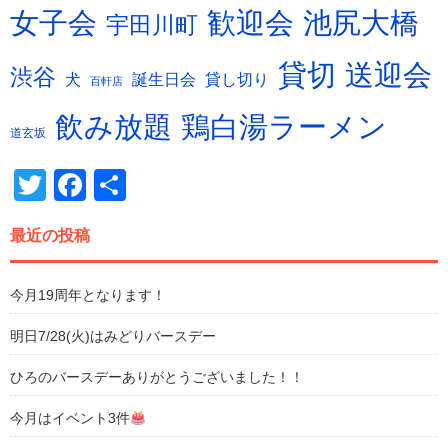
女子会
歓迎会
池尻大橋
宇田川町
貸切
送迎会
渋谷
誕生日会
犬
貸し切り
百軒店
飲み放題
鶏白湯ラーメン
道玄坂
Twitter
Facebook
共
有
最近の投稿
今月19周年となります！
明日7/28(火)はみどりバースデー
ひろのバースデーありがとうございました！！
今月はイベント3件