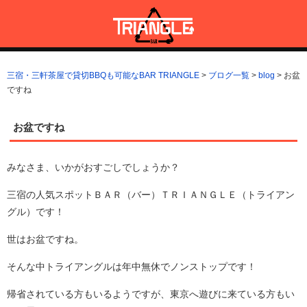
コ
ン
テ
ン
三宿・三軒茶屋で貸切BBQも可能なBAR TRIANGLE
三宿・三軒茶屋A5ランクの貸切BBQも可能なBAR TRIANGLE(バー・
ツ
トライアングル)
三宿・三軒茶屋で貸切BBQも可能なBAR TRIANGLE
>
ブログ一覧
>
blog
>
お盆
へ
ですね
ス
キ
ッ
お盆ですね
プ
みなさま、いかがおすごしでしょうか？
三宿の人気スポットＢＡＲ（バー）ＴＲＩＡＮＧＬＥ（トライアン
グル）です！
世はお盆ですね。
そんな中トライアングルは年中無休でノンストップです！
帰省されている方もいるようですが、東京へ遊びに来ている方もい