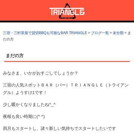
コ
ン
テ
ン
三宿・三軒茶屋で貸切BBQも可能なBAR TRIANGLE
三宿・三軒茶屋A5ランクの貸切BBQも可能なBAR TRIANGLE(バー・
ツ
トライアングル)
三宿・三軒茶屋で貸切BBQも可能なBAR TRIANGLE
>
ブログ一覧
>
未分類
>
ま
へ
だの方
ス
キ
ッ
まだの方
プ
みなさま、いかがおすごしでしょうか？
三宿の人気スポットＢＡＲ（バー）ＴＲＩＡＮＧＬＥ（トライアン
グル）ようすけ1です！
少し暖かくなりましたね^_^
夜桜も良い時期に(^ ^)
四月もスタートし、諸々新しい気持ちでスタートしたいです