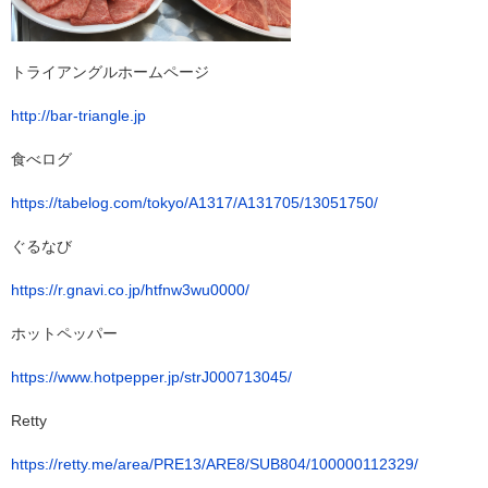
トライアングルホームページ
http://bar-triangle.jp
食べログ
https://tabelog.com/tokyo/A1317/A131705/13051750/
ぐるなび
https://r.gnavi.co.jp/htfnw3wu0000/
ホットペッパー
https://www.hotpepper.jp/strJ000713045/
Retty
https://retty.me/area/PRE13/ARE8/SUB804/100000112329/