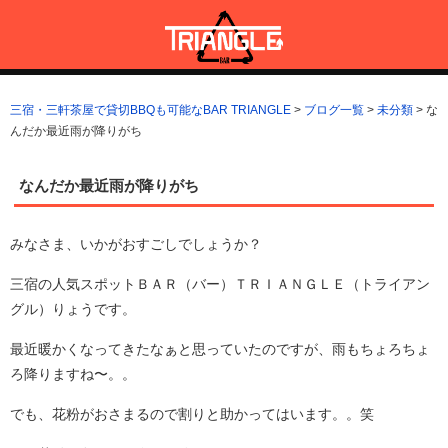
コ
ン
テ
ン
三宿・三軒茶屋で貸切BBQも可能なBAR TRIANGLE
三宿・三軒茶屋A5ランクの貸切BBQも可能なBAR TRIANGLE(バー・
ツ
トライアングル)
三宿・三軒茶屋で貸切BBQも可能なBAR TRIANGLE
>
ブログ一覧
>
未分類
>
な
へ
んだか最近雨が降りがち
ス
キ
ッ
なんだか最近雨が降りがち
プ
みなさま、いかがおすごしでしょうか？
三宿の人気スポットＢＡＲ（バー）ＴＲＩＡＮＧＬＥ（トライアン
グル）りょうです。
最近暖かくなってきたなぁと思っていたのですが、雨もちょろちょ
ろ降りますね〜。。
でも、花粉がおさまるので割りと助かってはいます。。笑