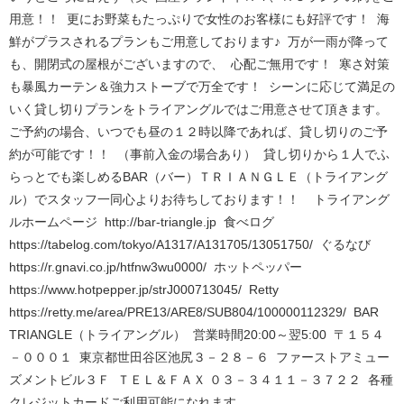
用意！！ 更にお野菜もたっぷりで女性のお客様にも好評です！ 海
鮮がプラスされるプランもご用意しております♪ 万が一雨が降って
も、開閉式の屋根がございますので、 心配ご無用です！ 寒さ対策
も暴風カーテン＆強力ストーブで万全です！ シーンに応じて満足の
いく貸し切りプランをトライアングルではご用意させて頂きます。
ご予約の場合、いつでも昼の１２時以降であれば、貸し切りのご予
約が可能です！！ （事前入金の場合あり） 貸し切りから１人でふ
らっとでも楽しめるBAR（バー）ＴＲＩＡＮＧＬＥ（トライアング
ル）でスタッフ一同心よりお待ちしております！！ トライアング
ルホームページ http://bar-triangle.jp 食べログ
https://tabelog.com/tokyo/A1317/A131705/13051750/ ぐるなび
https://r.gnavi.co.jp/htfnw3wu0000/ ホットペッパー
https://www.hotpepper.jp/strJ000713045/ Retty
https://retty.me/area/PRE13/ARE8/SUB804/100000112329/ BAR
TRIANGLE（トライアングル） 営業時間20:00～翌5:00 〒１５４
－０００１ 東京都世田谷区池尻３－２８－６ ファーストアミュー
ズメントビル３Ｆ ＴＥＬ＆ＦＡＸ ０３－３４１１－３７２２ 各種
クレジットカードご利用可能になれます。