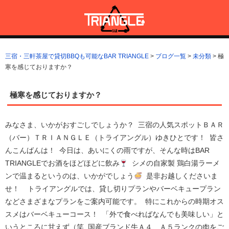
コ
ン
テ
ン
三宿・三軒茶屋で貸切BBQも可能なBAR TRIANGLE
三宿・三軒茶屋A5ランクの貸切BBQも可能なBAR TRIANGLE(バー・
ツ
トライアングル)
三宿・三軒茶屋で貸切BBQも可能なBAR TRIANGLE
>
ブログ一覧
>
未分類
>
極
へ
寒を感じておりますか？
ス
キ
ッ
極寒を感じておりますか？
プ
みなさま、いかがおすごしでしょうか？ 三宿の人気スポットＢＡＲ
（バー）ＴＲＩＡＮＧＬＥ（トライアングル）ゆきひとです！ 皆さ
んこんばんは！ 今日は、あいにくの雨ですが、そんな時はBAR
TRIANGLEでお酒をほどほどに飲み
シメの自家製 鶏白湯ラーメ
ンで温まるというのは、いかがでしょう
是非お越しくださいま
せ！ トライアングルでは、貸し切りプランやバーベキュープラン
などさまざまなプランをご案内可能です。 特にこれからの時期オス
スメはバーベキューコース！ 「外で食べればなんでも美味しい」と
いうところに甘えず（笑 国産ブランド牛Ａ４、Ａ５ランクの肉をご