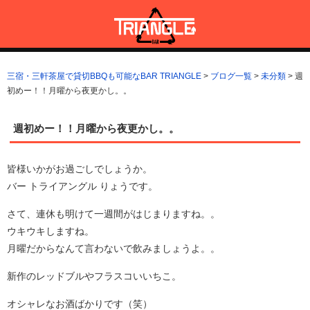
コ
ン
テ
ン
三宿・三軒茶屋で貸切BBQも可能なBAR TRIANGLE
三宿・三軒茶屋A5ランクの貸切BBQも可能なBAR TRIANGLE(バー・
ツ
トライアングル)
三宿・三軒茶屋で貸切BBQも可能なBAR TRIANGLE
>
ブログ一覧
>
未分類
>
週
へ
初めー！！月曜から夜更かし。。
ス
キ
ッ
週初めー！！月曜から夜更かし。。
プ
皆様いかがお過ごしでしょうか。
バー トライアングル りょうです。
さて、連休も明けて一週間がはじまりますね。。
ウキウキしますね。
月曜だからなんて言わないで飲みましょうよ。。
新作のレッドブルやフラスコいいちこ。
オシャレなお酒ばかりです（笑）