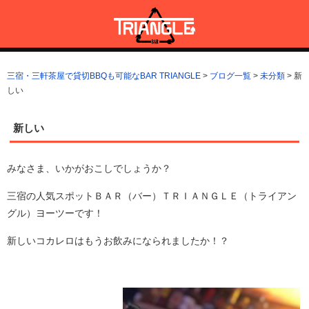
コ
ン
テ
ン
三宿・三軒茶屋で貸切BBQも可能なBAR TRIANGLE
三宿・三軒茶屋A5ランクの貸切BBQも可能なBAR TRIANGLE(バー・
ツ
トライアングル)
三宿・三軒茶屋で貸切BBQも可能なBAR TRIANGLE
>
ブログ一覧
>
未分類
>
新
へ
しい
ス
キ
ッ
新しい
プ
みなさま、いかがおこしでしょうか？
三宿の人気スポットＢＡＲ（バー）ＴＲＩＡＮＧＬＥ（トライアン
グル）ヨーツーです！
新しいコカレロはもうお飲みになられましたか！？