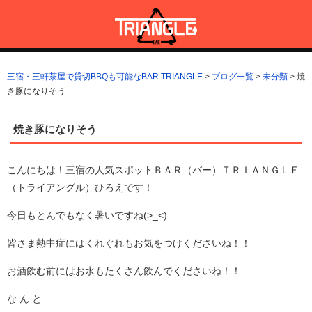
コ
ン
テ
ン
三宿・三軒茶屋で貸切BBQも可能なBAR TRIANGLE
三宿・三軒茶屋A5ランクの貸切BBQも可能なBAR TRIANGLE(バー・
ツ
トライアングル)
三宿・三軒茶屋で貸切BBQも可能なBAR TRIANGLE
>
ブログ一覧
>
未分類
>
焼
へ
き豚になりそう
ス
キ
ッ
焼き豚になりそう
プ
こんにちは！三宿の人気スポットＢＡＲ（バー）ＴＲＩＡＮＧＬＥ
（トライアングル）ひろえです！
今日もとんでもなく暑いですね(>_<)
皆さま熱中症にはくれぐれもお気をつけくださいね！！
お酒飲む前にはお水もたくさん飲んでくださいね！！
な ん と