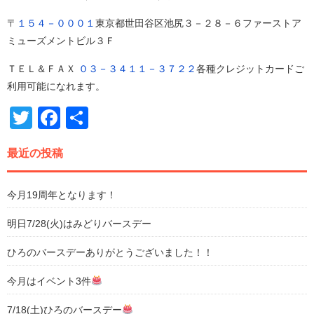
〒
１５４－０００１
東京都世田谷区池尻３－２８－６ファーストア
ミューズメントビル３Ｆ
ＴＥＬ＆ＦＡＸ
０３－３４１１－３７２２
各種クレジットカードご
利用可能になれます。
Twitter
Facebook
共
有
最近の投稿
今月19周年となります！
明日7/28(火)はみどりバースデー
ひろのバースデーありがとうございました！！
今月はイベント3件
7/18(土)ひろのバースデー