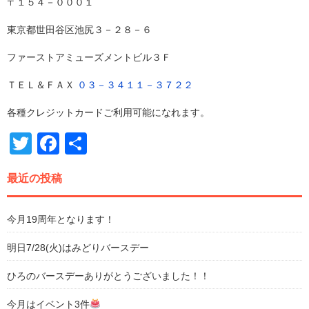
〒１５４－０００１
東京都世田谷区池尻３－２８－６
ファーストアミューズメントビル３Ｆ
ＴＥＬ＆ＦＡＸ
０３－３４１１－３７２２
各種クレジットカードご利用可能になれます。
Twitter
Facebook
共
有
最近の投稿
今月19周年となります！
明日7/28(火)はみどりバースデー
ひろのバースデーありがとうございました！！
今月はイベント3件