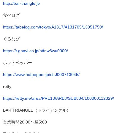
http://bar-triangle.jp
食べログ
https://tabelog.com/tokyo/A1317/A131705/13051750/
ぐるなび
https://r.gnavi.co.jp/htfnw3wu0000/
ホットペッパー
https://www.hotpepper.jp/strJ000713045/
retty
https://retty.me/area/PRE13/ARE8/SUB804/100000112329/
BAR TRIANGLE（トライアングル）
営業時間20:00〜翌5:00