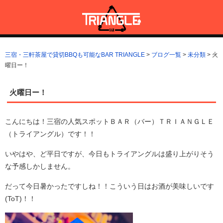
コ
ン
テ
ン
三宿・三軒茶屋で貸切BBQも可能なBAR TRIANGLE
三宿・三軒茶屋A5ランクの貸切BBQも可能なBAR TRIANGLE(バー・
ツ
トライアングル)
三宿・三軒茶屋で貸切BBQも可能なBAR TRIANGLE
>
ブログ一覧
>
未分類
>
火
へ
曜日ー！
ス
キ
ッ
火曜日ー！
プ
こんにちは！三宿の人気スポットＢＡＲ（バー）ＴＲＩＡＮＧＬＥ
（トライアングル）です！！
いやはや、ど平日ですが、今日もトライアングルは盛り上がりそう
な予感しかしません。
だって今日暑かったですしね！！こういう日はお酒が美味しいです
(ToT)！！