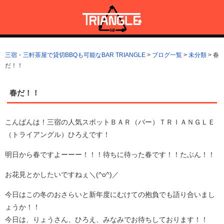
コ
ン
テ
ン
三宿・三軒茶屋で貸切BBQも可能なBAR TRIANGLE
三宿・三軒茶屋A5ランクの貸切BBQも可能なBAR TRIANGLE(バー・
ツ
トライアングル)
三宿・三軒茶屋で貸切BBQも可能なBAR TRIANGLE
>
ブログ一覧
>
未分類
>
春
へ
だ！！
ス
キ
ッ
春だ！！
プ
こんばんは！三宿の人気スポットＢＡＲ（バー）ＴＲＩＡＮＧＬＥ
（トライアングル）ひろえです！
明日から春ですよーーー！！！待ちに待った春です！！たぶん！！
お花見とかしたいですねぇ＼(^o^)／
今日はこの冬のおさらいと新年度にむけての抱負でも語り合いまし
ょうか！！
今日は、りょうさん、ひろえ、みなみでお待ちしております！！