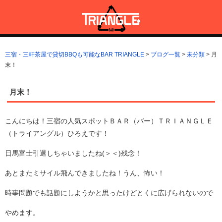
コ
ン
テ
ン
三宿・三軒茶屋で貸切BBQも可能なBAR TRIANGLE
三宿・三軒茶屋A5ランクの貸切BBQも可能なBAR TRIANGLE(バー・
ツ
トライアングル)
三宿・三軒茶屋で貸切BBQも可能なBAR TRIANGLE
>
ブログ一覧
>
未分類
>
月
へ
末！
ス
キ
ッ
月末！
プ
こんにちは！三宿の人気スポットＢＡＲ（バー）ＴＲＩＡＮＧＬＥ
（トライアングル）ひろえです！
日馬富士引退しちゃいましたね(＞＜)残念！
あとまたミサイル飛んできましたね！うん、怖い！
時事問題でも話題にしようかと思ったけどとくに広げられないので
やめます。