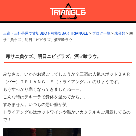
コ
ン
テ
ン
三宿・三軒茶屋で貸切BBQも可能なBAR TRIANGLE
三宿・三軒茶屋A5ランクの貸切BBQも可能なBAR TRIANGLE(バー・
ツ
トライアングル)
三宿・三軒茶屋で貸切BBQも可能なBAR TRIANGLE
>
ブログ一覧
>
未分類
>
寒
へ
サニ負ケズ、明日ニビビラズ、酒ヲ喰ラウ。
ス
キ
ッ
寒サニ負ケズ、明日ニビビラズ、酒ヲ喰ラウ。
プ
みなさま、いかかお過ごしでしょうか？三宿の人気スポットＢＡＲ
（バー）ＴＲＩＡＮＧＬＥ（トライアングル）のりょうです。
もうすっかり寒くなってきましたねーー。
こんな時はテキーラで身体を温めてから、、、
すみません。いつもの悪い癖が笑
トライアングルはホットワインや温かいカクテルもご用意してるの
で！