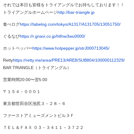
それでは本日も皆様をトライアングルでお待ちしております！！
トライアングルホームページ
http://bar-triangle.jp
食べログ
https://tabelog.com/tokyo/A1317/A131705/13051750/
ぐるなび
https://r.gnavi.co.jp/htfnw3wu0000/
ホットペッパー
https://www.hotpepper.jp/strJ000713045/
Retty
https://retty.me/area/PRE13/ARE8/SUB804/100000112329/
BAR TRIANGLE（トライアングル）
営業時間20:00〜翌5:00
〒１５４－０００１
東京都世田谷区池尻３－２８－６
ファーストアミューズメントビル３Ｆ
ＴＥＬ＆ＦＡＸ ‪０３－３４１１－３７２２‬