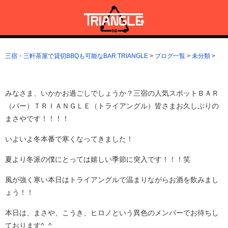
コ
ン
テ
ン
三宿・三軒茶屋で貸切BBQも可能なBAR TRIANGLE
三宿・三軒茶屋A5ランクの貸切BBQも可能なBAR TRIANGLE(バー・
ツ
トライアングル)
三宿・三軒茶屋で貸切BBQも可能なBAR TRIANGLE
>
ブログ一覧
>
未分類
>
へ
ス
キ
ッ
みなさま、いかかお過ごしでしょうか？三宿の人気スポットＢＡＲ
プ
（バー）ＴＲＩＡＮＧＬＥ（トライアングル）皆さまお久しぶりの
まさやです！！！！
いよいよ冬本番で寒くなってきました！
夏より冬派の僕にとっては嬉しい季節に突入です！！！笑
風が強く寒い本日はトライアングルで温まりながらお酒を飲みまし
ょう！！
本日は、まさや、こうき、ヒロノという異色のメンバーでお待ちし
ております^_^