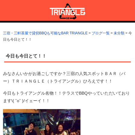
コ
ン
テ
ン
三宿・三軒茶屋で貸切BBQも可能なBAR TRIANGLE
三宿・三軒茶屋A5ランクの貸切BBQも可能なBAR TRIANGLE(バー・
ツ
トライアングル)
三宿・三軒茶屋で貸切BBQも可能なBAR TRIANGLE
>
ブログ一覧
>
未分類
>
今
へ
日も今日とて！！
ス
キ
ッ
今日も今日とて！！
プ
みなさんいかがお過ごしですか？三宿の人気スポットＢＡＲ（バ
ー）ＴＲＩＡＮＧＬＥ（トライアングル）ひろえです！！
今日もトライアングル名物！！テラスでBBQやっていただいており
ます\( ˆoˆ )/イェーイ！！