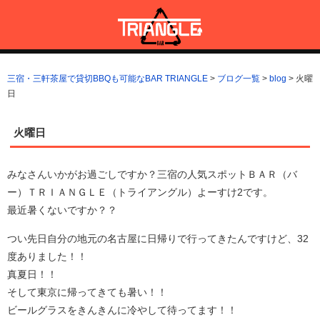
コ
ン
テ
ン
三宿・三軒茶屋で貸切BBQも可能なBAR TRIANGLE
三宿・三軒茶屋A5ランクの貸切BBQも可能なBAR TRIANGLE(バー・
ツ
トライアングル)
三宿・三軒茶屋で貸切BBQも可能なBAR TRIANGLE
>
ブログ一覧
>
blog
>
火曜
へ
日
ス
キ
ッ
火曜日
プ
みなさんいかがお過ごしですか？三宿の人気スポットＢＡＲ（バ
ー）ＴＲＩＡＮＧＬＥ（トライアングル）よーすけ2です。
最近暑くないですか？？
つい先日自分の地元の名古屋に日帰りで行ってきたんですけど、32
度ありました！！
真夏日！！
そして東京に帰ってきても暑い！！
ビールグラスをきんきんに冷やして待ってます！！