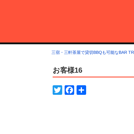
コ
ン
テ
ン
ツ
へ
三宿・三軒茶屋で貸切BBQも可能なBAR TRIANGLE
三宿・三軒茶屋A5ランクの貸切BBQも可能なBAR TRIANGLE(バー・
ス
三宿・三軒茶屋で貸切BBQも可能なBAR TRI
キ
ッ
お客様16
プ
Twitter
Facebook
共
有