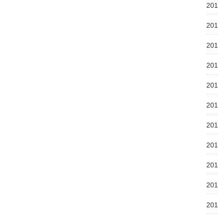
20
20
20
20
20
20
20
20
20
20
20