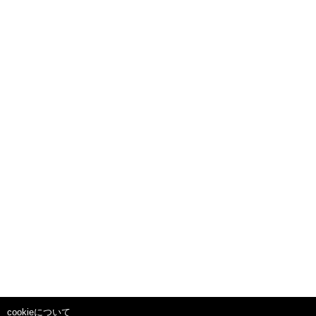
cookieについて