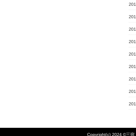
20
20
20
20
20
20
20
20
20
Copyright(c) 2024 ©
三宿