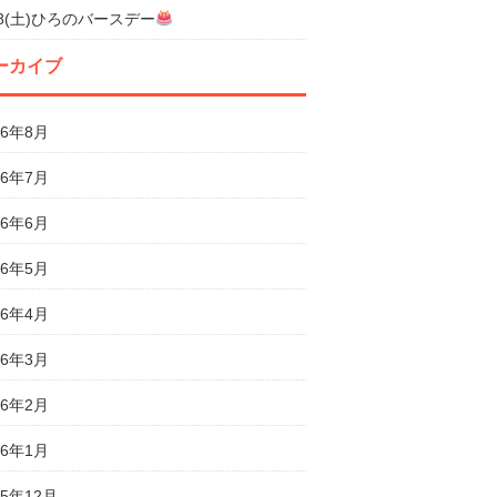
18(土)ひろのバースデー
ーカイブ
26年8月
26年7月
26年6月
26年5月
26年4月
26年3月
26年2月
26年1月
25年12月