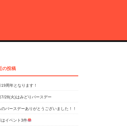
近の投稿
月19周年となります！
7/28(火)はみどりバースデー
ろのバースデーありがとうございました！！
月はイベント3件