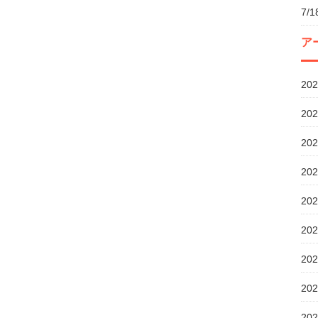
7/
ア
20
20
20
20
20
20
20
20
20