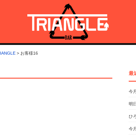
トライアングル)
ANGLE
>
お客様16
最
今
明日
ひ
今