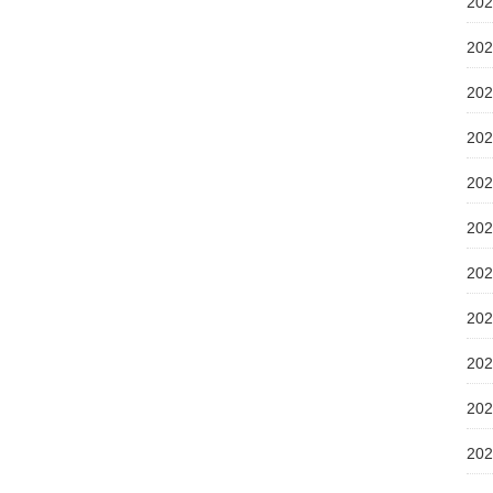
20
20
20
20
20
20
20
20
20
20
20