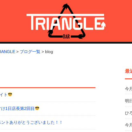
トライアングル)
ANGLE
>
ブログ一覧
>
blog
最
今
イト
明日
け1日店長第2回目
ひ
ベントありがとうございました！！
今