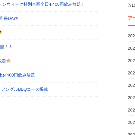
デンウィーク特別企画全日4,400円飲み放題！
7/
ア
長DAY!!!
20
放題！！
20
20
放題
20
土)4400円飲み放題
20
アングルBBQコース掲載！
20
20
20
20