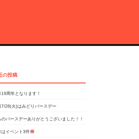
近の投稿
月19周年となります！
7/28(火)はみどりバースデー
ろのバースデーありがとうございました！！
月はイベント3件