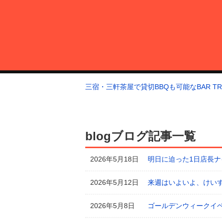
コ
ン
テ
ン
ツ
へ
三宿・三軒茶屋で貸切BBQも可能なBAR TRIANGLE
三宿・三軒茶屋A5ランクの貸切BBQも可能なBAR TRIANGLE(バー・
ス
三宿・三軒茶屋で貸切BBQも可能なBAR TRI
キ
ッ
プ
blogブログ記事一覧
2026年5月18日
明日に迫った1日店長ナ
2026年5月12日
来週はいよいよ、けいす
2026年5月8日
ゴールデンウィークイ