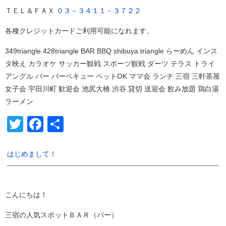
ＴＥＬ＆ＦＡＸ
０３－３４１１－３７２２
各種クレジットカードご利用可能になれます。
349triangle 428triangle BAR BBQ shibuya triangle らーめん インス
タ映え カラオケ サッカー観戦 スポーツ観戦 ダーツ テラス トライ
アングル バー バーベキュー ペットOK ママ会 ランチ 三宿 三軒茶屋
女子会 宇田川町 歓迎会 池尻大橋 渋谷 貸切 送迎会 飲み放題 鶏白湯
ラーメン
Twitter
Facebook
共
有
はじめまして！
こんにちは！
三宿の人気スポットＢＡＲ（バー）