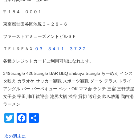
〒１５４－０００１
東京都世田谷区池尻３－２８－６
ファーストアミューズメントビル３Ｆ
ＴＥＬ＆ＦＡＸ
０３－３４１１－３７２２
各種クレジットカードご利用可能になれます。
349triangle 428triangle BAR BBQ shibuya triangle らーめん インス
タ映え カラオケ サッカー観戦 スポーツ観戦 ダーツ テラス トライ
アングル バー バーベキュー ペットOK ママ会 ランチ 三宿 三軒茶屋
女子会 宇田川町 歓迎会 池尻大橋 渋谷 貸切 送迎会 飲み放題 鶏白湯
ラーメン
Twitter
Facebook
共
有
次の週末に