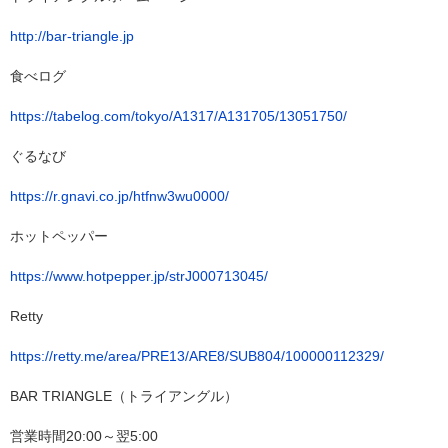
http://bar-triangle.jp
食べログ
https://tabelog.com/tokyo/A1317/A131705/13051750/
ぐるなび
https://r.gnavi.co.jp/htfnw3wu0000/
ホットペッパー
https://www.hotpepper.jp/strJ000713045/
Retty
https://retty.me/area/PRE13/ARE8/SUB804/100000112329/
BAR TRIANGLE（トライアングル）
営業時間20:00～翌5:00