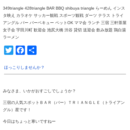
349triangle 428triangle BAR BBQ shibuya triangle らーめん インス
タ映え カラオケ サッカー観戦 スポーツ観戦 ダーツ テラス トライ
アングル バー バーベキュー ペットOK ママ会 ランチ 三宿 三軒茶屋
女子会 宇田川町 歓迎会 池尻大橋 渋谷 貸切 送迎会 飲み放題 鶏白湯
ラーメン
Twitter
Facebook
共
有
ほっこりしませんか？
みなさま、いかがおすごしでしょうか？
三宿の人気スポットＢＡＲ（バー）ＴＲＩＡＮＧＬＥ（トライアン
グル）星です！
今日はちょっと寒いですねー