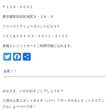
〒１５４－０００１
東京都世田谷区池尻３－２８－６
ファーストアミューズメントビル３Ｆ
ＴＥＬ＆ＦＡＸ
０３－３４１１－３７２２
各種クレジットカードご利用可能になれます。
Twitter
Facebook
共
有
金夜！！
みなさま、いかがおすごしでしょうか？
三宿の人気スポットＢＡＲ（バー）ＴＲＩＡＮＧＬＥ（トライアン
グル）よーつーです！