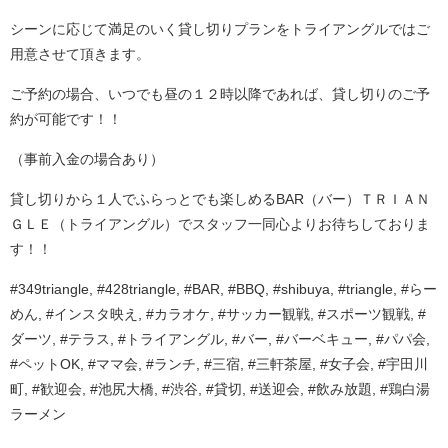
シーンに応じて満足のいく貸し切りプランをトライアングルではご
用意させて頂きます。
ご予約の場合、いつでも昼の１２時以降であれば、貸し切りのご予
約が可能です！！
（事前入金の場合あり）
貸し切りから１人でふらっとでも楽しめるBAR（バー）ＴＲＩＡＮ
ＧＬＥ（トライアングル）でスタッフ一同心よりお待ちしておりま
す！！
#349triangle, #428triangle, #BAR, #BBQ, #shibuya, #triangle, #らー
めん, #インスタ映え, #カラオケ, #サッカー観戦, #スポーツ観戦, #
ダーツ, #テラス, #トライアングル, #バー, #バーベキュー, #パパ会,
#ペットOK, #ママ会, #ランチ, #三宿, #三軒茶屋, #女子会, #宇田川
町, #歓迎会, #池尻大橋, #渋谷, #貸切, #送迎会, #飲み放題, #鶏白湯
ラーメン