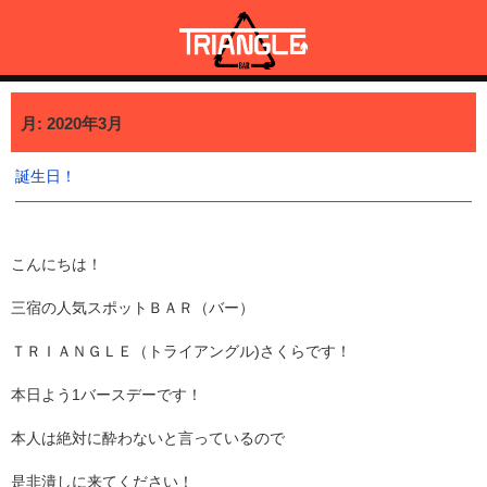
コ
ン
テ
ン
三宿・三軒茶屋で貸切BBQも可能なBAR TRIANGLE
三宿・三軒茶屋A5ランクの貸切BBQも可能なBAR TRIANGLE(バー・
ツ
トライアングル)
月:
2020年3月
へ
ス
キ
誕生日！
ッ
プ
こんにちは！
三宿の人気スポットＢＡＲ（バー）
ＴＲＩＡＮＧＬＥ（トライアングル)さくらです！
本日よう1バースデーです！
本人は絶対に酔わないと言っているので
是非潰しに来てください！