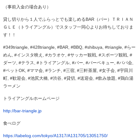
（事前入金の場合あり）
貸し切りから１人でふらっとでも楽しめるBAR（バー）ＴＲＩＡＮ
ＧＬＥ（トライアングル）でスタッフ一同心よりお待ちしておりま
す！！
#349triangle, #428triangle, #BAR, #BBQ, #shibuya, #triangle, #らー
めん, #インスタ映え, #カラオケ, #サッカー観戦, #スポーツ観戦, #
ダーツ, #テラス, #トライアングル, #バー, #バーベキュー, #パパ会,
#ペットOK, #ママ会, #ランチ, #三宿, #三軒茶屋, #女子会, #宇田川
町, #歓迎会, #池尻大橋, #渋谷, #貸切, #送迎会, #飲み放題, #鶏白湯
ラーメン
トライアングルホームページ
http://bar-triangle.jp
食べログ
https://tabelog.com/tokyo/A1317/A131705/13051750/