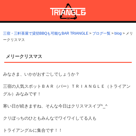
コ
ン
テ
ン
三宿・三軒茶屋で貸切BBQも可能なBAR TRIANGLE
三宿・三軒茶屋A5ランクの貸切BBQも可能なBAR TRIANGLE(バー・
ツ
トライアングル)
三宿・三軒茶屋で貸切BBQも可能なBAR TRIANGLE
>
ブログ一覧
>
blog
>
メリ
へ
ークリスマス
ス
キ
ッ
メリークリスマス
プ
みなさま、いかがおすごしでしょうか？
三宿の人気スポットＢＡＲ（バー）ＴＲＩＡＮＧＬＥ（トライアン
グル）みなみです！
寒い日が続きますね、そんな今日はクリスマスイブ^_^
クリぼっちのひともみんなでワイワイしてる人も
トライアングルに集合です！！