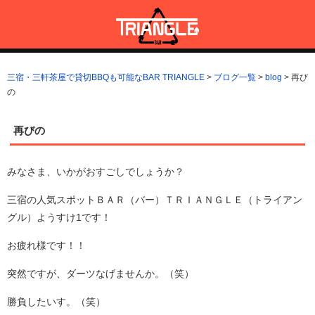
コ
ン
テ
ン
三宿・三軒茶屋で貸切BBQも可能なBAR TRIANGLE
三宿・三軒茶屋A5ランクの貸切BBQも可能なBAR TRIANGLE(バー・
ツ
トライアングル)
三宿・三軒茶屋で貸切BBQも可能なBAR TRIANGLE
>
ブログ一覧
>
blog
>
再び
へ
の
ス
キ
ッ
再びの
プ
みなさま、いかがおすごしでしょうか？
三宿の人気スポットＢＡＲ（バー）ＴＲＩＡＮＧＬＥ（トライアン
グル）ようすけ1です！
お疲れ様です！！
突然ですが、ダーツなげませんか。（笑）
勝負したいす。（笑）