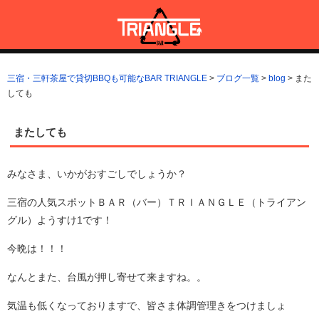
コ
ン
テ
ン
三宿・三軒茶屋で貸切BBQも可能なBAR TRIANGLE
三宿・三軒茶屋A5ランクの貸切BBQも可能なBAR TRIANGLE(バー・
ツ
トライアングル)
三宿・三軒茶屋で貸切BBQも可能なBAR TRIANGLE
>
ブログ一覧
>
blog
>
また
へ
しても
ス
キ
ッ
またしても
プ
みなさま、いかがおすごしでしょうか？
三宿の人気スポットＢＡＲ（バー）ＴＲＩＡＮＧＬＥ（トライアン
グル）ようすけ1です！
今晩は！！！
なんとまた、台風が押し寄せて来ますね。。
気温も低くなっておりますで、皆さま体調管理きをつけましょ