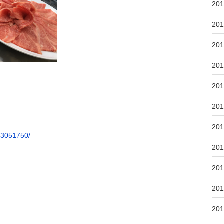
20
20
20
20
20
20
20
13051750/
20
20
20
20