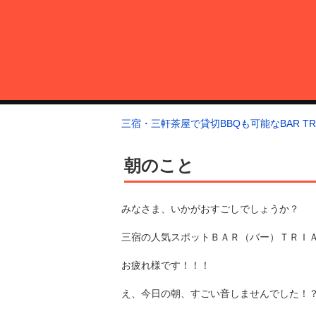
コ
ン
テ
ン
ツ
へ
三宿・三軒茶屋で貸切BBQも可能なBAR TRIANGLE
三宿・三軒茶屋A5ランクの貸切BBQも可能なBAR TRIANGLE(バー・
ス
三宿・三軒茶屋で貸切BBQも可能なBAR TRI
キ
ッ
朝のこと
プ
みなさま、いかがおすごしでしょうか？
三宿の人気スポットＢＡＲ（バー）ＴＲＩ
お疲れ様です！！！
え、今日の朝、すごい音しませんでした！