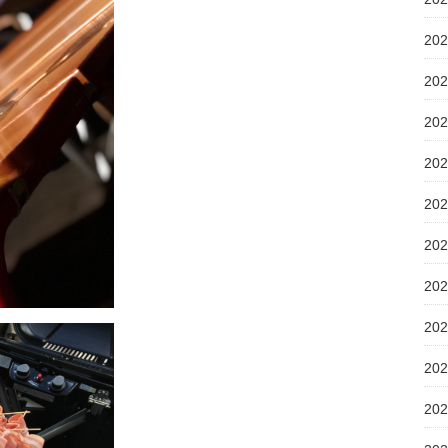
20
20
20
20
20
20
20
20
20
20