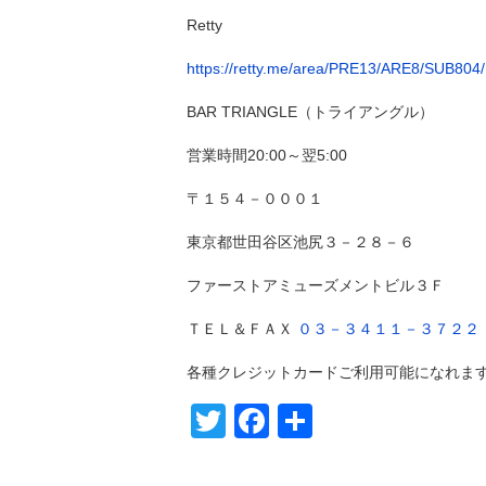
Retty
https://retty.me/area/PRE13/ARE8/SUB804
BAR TRIANGLE（トライアングル）
営業時間20:00～翌5:00
〒１５４－０００１
東京都世田谷区池尻３－２８－６
ファーストアミューズメントビル３Ｆ
ＴＥＬ＆ＦＡＸ
０３－３４１１－３７２２
各種クレジットカードご利用可能になれま
Twitter
Facebook
共
有