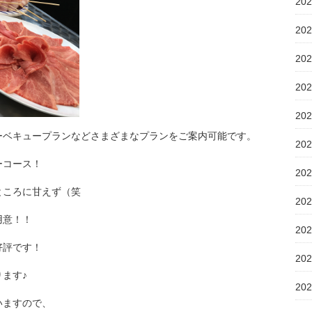
20
20
20
20
20
ーベキュープランなどさまざまなプランをご案内可能です。
20
ーコース！
20
ところに甘えず（笑
20
用意！！
20
好評です！
20
ます♪
20
いますので、