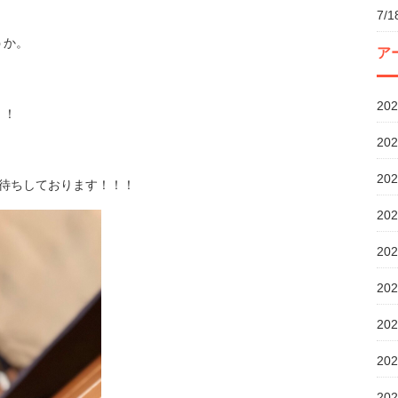
7/
うか。
ア
20
！！
20
20
お待ちしております！！！
20
20
20
20
20
20