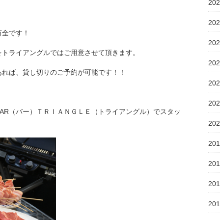
20
20
万全です！
20
をトライアングルではご用意させて頂きます。
20
あれば、貸し切りのご予約が可能です！！
20
20
AR（バー）ＴＲＩＡＮＧＬＥ（トライアングル）でスタッ
20
20
20
20
20