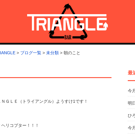
トライアングル)
ANGLE
>
ブログ一覧
>
未分類
>
朝のこと
最
今
ＡＮＧＬＥ（トライアングル）ようすけ1です！
明日
ひ
？ヘリコプター！！！
今