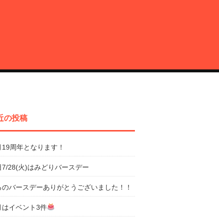
近の投稿
月19周年となります！
7/28(火)はみどりバースデー
ろのバースデーありがとうございました！！
月はイベント3件