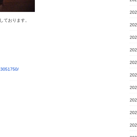
20
しております。
20
20
20
20
13051750/
20
20
20
20
20