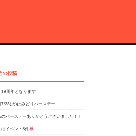
近の投稿
月19周年となります！
7/28(火)はみどりバースデー
ろのバースデーありがとうございました！！
月はイベント3件