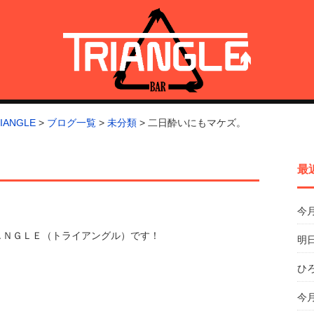
トライアングル)
ANGLE
>
ブログ一覧
>
未分類
>
二日酔いにもマケズ。
最
今
ＡＮＧＬＥ（トライアングル）です！
明日
ひ
今