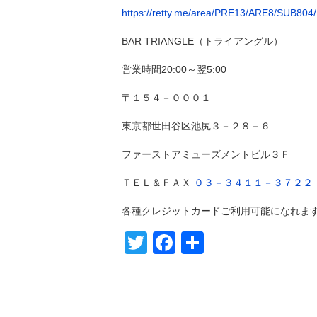
https://retty.me/area/PRE13/ARE8/SUB804
BAR TRIANGLE（トライアングル）
営業時間20:00～翌5:00
〒１５４－０００１
東京都世田谷区池尻３－２８－６
ファーストアミューズメントビル３Ｆ
ＴＥＬ＆ＦＡＸ
０３－３４１１－３７２２
各種クレジットカードご利用可能になれま
Twitter
Facebook
共
有