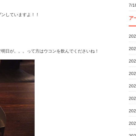
7/
プンしていますよ！！
ア
20
20
で明日が。。。って方はウコンを飲んでくださいね！
20
20
20
20
20
20
20