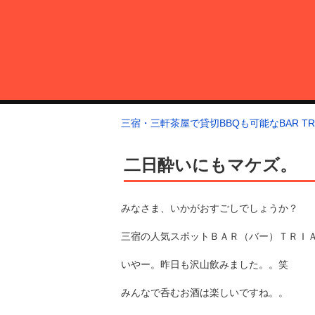
コ
ン
テ
ン
ツ
へ
三宿・三軒茶屋で貸切BBQも可能なBAR TRIANGLE
三宿・三軒茶屋A5ランクの貸切BBQも可能なBAR TRIANGLE(バー・
ス
三宿・三軒茶屋で貸切BBQも可能なBAR TRI
キ
ッ
二日酔いにもマケズ。
プ
みなさま、いかがおすごしでしょうか？
三宿の人気スポットＢＡＲ（バー）ＴＲＩ
いやー。昨日も沢山飲みました。。笑
みんなで呑むお酒は楽しいですね。。