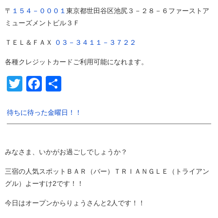
〒
１５４－０００１
東京都世田谷区池尻３－２８－６ファーストア
ミューズメントビル３Ｆ
ＴＥＬ＆ＦＡＸ
０３－３４１１－３７２２
各種クレジットカードご利用可能になれます。
Twitter
Facebook
共
有
待ちに待った金曜日！！
みなさま、いかがお過ごしでしょうか？
三宿の人気スポットＢＡＲ（バー）ＴＲＩＡＮＧＬＥ（トライアン
グル）よーすけ2です！！
今日はオープンからりょうさんと2人です！！