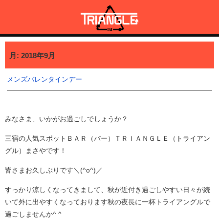
コ
ン
テ
ン
三宿・三軒茶屋で貸切BBQも可能なBAR TRIANGLE
三宿・三軒茶屋A5ランクの貸切BBQも可能なBAR TRIANGLE(バー・
ツ
トライアングル)
月:
2018年9月
へ
ス
キ
メンズバレンタインデー
ッ
プ
みなさま、いかがお過ごしでしょうか？
三宿の人気スポットＢＡＲ（バー）ＴＲＩＡＮＧＬＥ（トライアン
グル）まさやです！
皆さまお久しぶりです＼(^o^)／
すっかり涼しくなってきまして、秋が近付き過ごしやすい日々が続
いて外に出やすくなっております秋の夜長に一杯トライアングルで
過ごしませんか^ ^