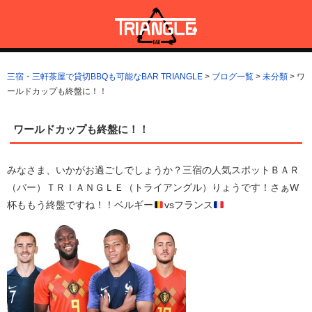
コ
ン
テ
ン
三宿・三軒茶屋で貸切BBQも可能なBAR TRIANGLE
三宿・三軒茶屋A5ランクの貸切BBQも可能なBAR TRIANGLE(バー・
ツ
トライアングル)
三宿・三軒茶屋で貸切BBQも可能なBAR TRIANGLE
>
ブログ一覧
>
未分類
>
ワ
へ
ールドカップも終盤に！！
ス
キ
ッ
ワールドカップも終盤に！！
プ
みなさま、いかがお過ごしでしょうか？三宿の人気スポットＢＡＲ
（バー）ＴＲＩＡＮＧＬＥ（トライアングル）りょうです！さぁW
杯ももう終盤ですね！！ベルギー
vsフランス