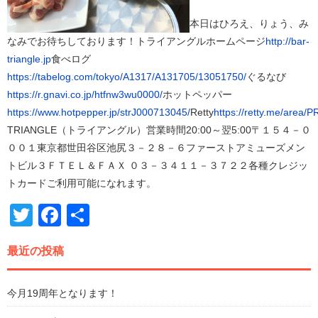
本日はひろえ、りょう、み
なみでお待ちしております！トライアングルホームページ
http://bar-
triangle.jp
食べログ
https://tabelog.com/tokyo/A1317/A131705/13051750/
ぐるなび
https://r.gnavi.co.jp/htfnw3wu0000/
ホットペッパー
https://www.hotpepper.jp/strJ000713045/
Retty
https://retty.me/are
TRIANGLE（トライアングル）営業時間20:00～翌5:00〒１５４－０
００１東京都世田谷区池尻３－２８－６ファーストアミューズメン
トビル３ＦＴＥＬ＆ＦＡＸ ０３－３４１１－３７２２各種クレジッ
トカードご利用可能になれます。
Twitter
Facebook
共
有
最近の投稿
今月19周年となります！