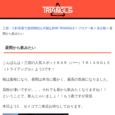
コ
ン
テ
ン
三宿・三軒茶屋で貸切BBQも可能なBAR TRIANGLE
三宿・三軒茶屋A5ランクの貸切BBQも可能なBAR TRIANGLE(バー・
ツ
トライアングル)
三宿・三軒茶屋で貸切BBQも可能なBAR TRIANGLE
>
ブログ一覧
>
未分類
>
昼
へ
間から飲みたい
ス
キ
ッ
昼間から飲みたい
プ
こんばんは！三宿の人気スポットＢＡＲ（バー）ＴＲＩＡＮＧＬＥ
（トライアングル）よう1です！
桜は葉桜になり、昼間は本当に暖かく、最高の気候になりました。
花粉が凄いですが。。。それでも昼から飲みたくなりますね！！
ということで、飲んじゃいましょ！！もう夜ですが笑笑
本日よう1 、セイゴでご来店お待ちしております。