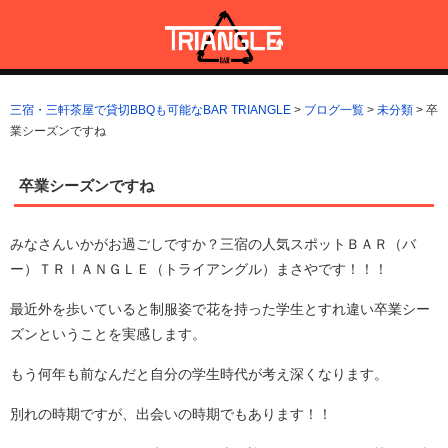
コ
ン
テ
ン
三宿・三軒茶屋で貸切BBQも可能なBAR TRIANGLE
三宿・三軒茶屋A5ランクの貸切BBQも可能なBAR TRIANGLE(バー・
ツ
トライアングル)
三宿・三軒茶屋で貸切BBQも可能なBAR TRIANGLE
>
ブログ一覧
>
未分類
>
卒
へ
業シーズンですね
ス
キ
ッ
卒業シーズンですね
プ
みなさんいかがお過ごしですか？三宿の人気スポットＢＡＲ（バ
ー）ＴＲＩＡＮＧＬＥ（トライアングル）まさやです！！！
最近外を歩いていると制服姿で花を持った学生とすれ違い卒業シー
ズンということを実感します。
もう何年も前なんだと自分の学生時代が考え深くなります。
別れの時期ですが、出会いの時期でもあります！！