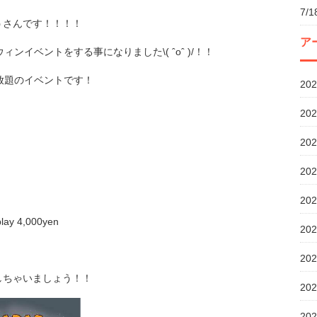
7/
うさんです！！！！
ア
ィンイベントをする事になりました\( ˆoˆ )/！！
み放題のイベントです！
20
20
20
20
20
lay 4,000yen
20
20
しちゃいましょう！！
20
20