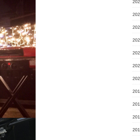
20
20
20
20
20
20
20
20
20
20
20