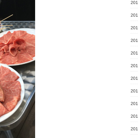
20
20
20
20
20
20
20
20
20
20
20