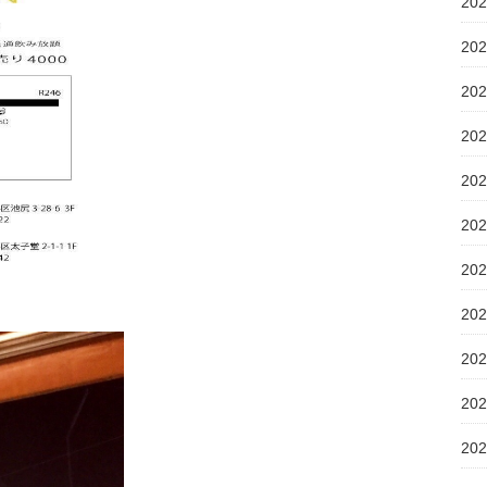
20
20
20
20
20
20
20
20
20
20
20