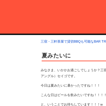
コ
ン
テ
ン
ツ
へ
三宿・三軒茶屋で貸切BBQも可能なBAR TRIANGLE
三宿・三軒茶屋A5ランクの貸切BBQも可能なBAR TRIANGLE(バー・
ス
三宿・三軒茶屋で貸切BBQも可能なBAR TRI
キ
ッ
夏みたいに
プ
みなさま、いかかお過ごしでしょうか？三
アングル）セイゴです。
今日は夏みたいに暑かったですね！！！
こんな日はビールを飲みたいですね！！！
と、いうことでお待ちしています！！！w