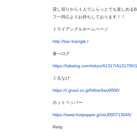
貸し切りから１人でふらっとでも楽しめるB
フ一同心よりお待ちしております！！
トライアングルホームページ
http://bar-triangle./
食べログ
https://tabelog.com/tokyo/A1317/A131705/
ぐるなび
https://r.gnavi.co.jp/htfnw3wu0000/
ホットペッパー
https://www.hotpepper.jp/strJ000713045/
Retty